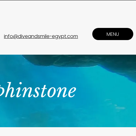
MENU
info@diveandsmile-egypt.com
phinstone