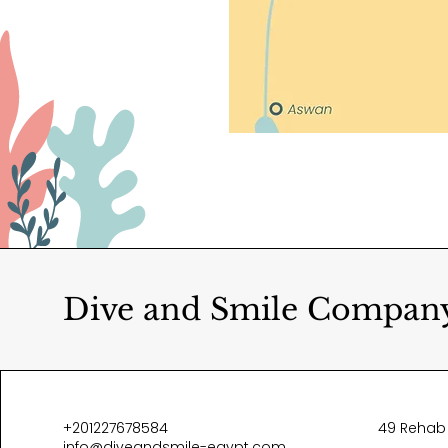
Dive and Smile Compan
+201227678584
49 Rehab 
info@diveandsmile-egypt.com